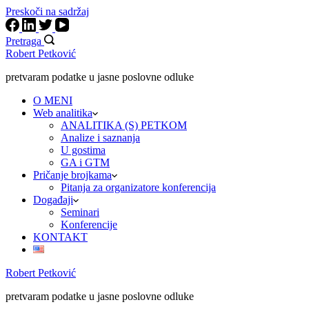
Preskoči na sadržaj
Pretraga
Robert Petković
pretvaram podatke u jasne poslovne odluke
O MENI
Web analitika
ANALITIKA (S) PETKOM
Analize i saznanja
U gostima
GA i GTM
Pričanje brojkama
Pitanja za organizatore konferencija
Događaji
Seminari
Konferencije
KONTAKT
Robert Petković
pretvaram podatke u jasne poslovne odluke