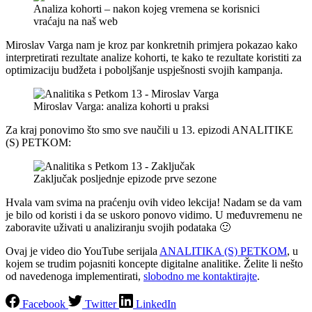
Analiza kohorti – nakon kojeg vremena se korisnici
vraćaju na naš web
Miroslav Varga nam je kroz par konkretnih primjera pokazao kako
interpretirati rezultate analize kohorti, te kako te rezultate koristiti za
optimizaciju budžeta i poboljšanje uspješnosti svojih kampanja.
Miroslav Varga: analiza kohorti u praksi
Za kraj ponovimo što smo sve naučili u 13. epizodi ANALITIKE
(S) PETKOM:
Zaključak posljednje epizode prve sezone
Hvala vam svima na praćenju ovih video lekcija! Nadam se da vam
je bilo od koristi i da se uskoro ponovo vidimo. U međuvremenu ne
zaboravite uživati u analiziranju svojih podataka 🙂
Ovaj je video dio YouTube serijala
ANALITIKA (S) PETKOM
, u
kojem se trudim pojasniti koncepte digitalne analitike. Želite li nešto
od navedenoga implementirati,
slobodno me kontaktirajte
.
Facebook
Twitter
LinkedIn