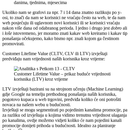
danima, tjednima, mjesecima
Ukoliko nam se grafovi za npr. 7 i 14 dana znatno razlikuju po y-
osi, to znači da nam se korisnici ne vraćaju često na web, te da nam
web posjećuju ili uglavnom novi korisnici ili se korisnici vraćaju
nakon više dana od odabranog perioda. I jedno i drugo jest
dobro
ali
i
loše
istovremeno, jer moramo znati kakav web kreiramo i kakav tip
ponašanja očekujemo, kako bismo npr. znali kojom ga čestinom
promovirati.
Customer Litefime Value (CLTV, CLV ili LTV) izvještaji
predviđaju nam vrijednosti naših korisnika kroz vrijeme:
Customer Lifetime Value – prikaz buduće vrijednosti
korisnika (LTV) kroz vrijeme
LTV izvještaji bazirani su na strojnom učenju (Machine Learning)
gdje Google na temelju prethodnog ponašanja naših korisnika,
pogotovo kupaca u web trgovini, predviđa koliko će oni potrošiti
novaca na našem webu u budućnosti.
Izvještaji se mogu segmentirati po pojedinim kanalima promocije, pa
za razliku od izvještaja u kojima vidimo trenutnu vrijednost ulaganja
po kanalima, ovdje možemo vidjeti koliko će nam pojedini kanali
promocije donijeti prihoda u budućnosti. Idealno za planiranje