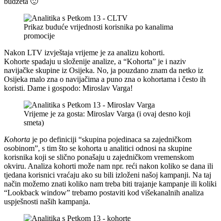
budžeta 🙂
Prikaz buduće vrijednosti korisnika po kanalima
promocije
Nakon LTV izvještaja vrijeme je za analizu kohorti.
Kohorte spadaju u složenije analize, a “Kohorta” je i naziv
navijačke skupine iz Osijeka. No, ja pouzdano znam da netko iz
Osijeka malo zna o navijačima a puno zna o kohortama i često ih
koristi. Dame i gospodo: Miroslav Varga!
Vrijeme je za gosta: Miroslav Varga (i ovaj desno koji
smeta)
Kohorta
je po definiciji “skupina pojedinaca sa zajedničkom
osobinom”, s tim što se kohorta u analitici odnosi na skupine
korisnika koji se slično ponašaju u zajedničkom vremenskom
okviru. Analiza kohorti može nam npr. reći nakon koliko se dana ili
tjedana korisnici vraćaju ako su bili izloženi našoj kampanji. Na taj
način možemo znati koliko nam treba biti trajanje kampanje ili koliki
“Lookback window” trebamo postaviti kod višekanalnih analiza
uspješnosti naših kampanja.