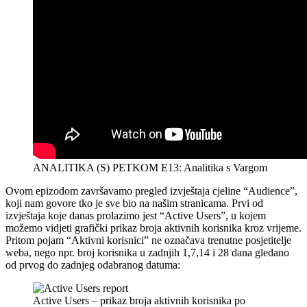
ANALITIKA (S) PETKOM E13: Analitika s Vargom
Ovom epizodom završavamo pregled izvještaja cjeline “Audience”,
koji nam govore tko je sve bio na našim stranicama. Prvi od
izvještaja koje danas prolazimo jest “Active Users”, u kojem
možemo vidjeti grafički prikaz broja aktivnih korisnika kroz vrijeme.
Pritom pojam “Aktivni korisnici” ne označava trenutne posjetitelje
weba, nego npr. broj korisnika u zadnjih 1,7,14 i 28 dana gledano
od prvog do zadnjeg odabranog datuma:
Active Users – prikaz broja aktivnih korisnika po