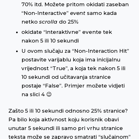
70% itd. Možete pritom okidati zaseban
“Non-Interactive”
event
samo kada
netko
scrolla
do 25%
okidate “interaktivne” evente tek
nakon 5 ili 10 sekundi
U ovom slučaju za “Non-Interaction Hit”
postavite varijablu koja ima inicijalnu
vrijednost “True”, a koja tek nakon 5 ili
10 sekundi od učitavanja stranice
postaje “False”. Primjer možete vidjeti
na slici 4 😉
Zašto 5 ili 10 sekundi odnosno 25% stranice?
Pa bilo koja aktivnost koju korisnik obavi
unutar 5 sekundi ili samo pri vrhu stranice
teksta može se zapravo smatrati “slučajnom”