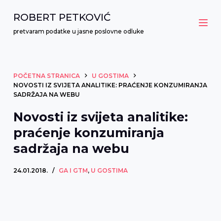
P
ROBERT PETKOVIĆ
r
pretvaram podatke u jasne poslovne odluke
e
s
k
POČETNA STRANICA
U GOSTIMA
o
NOVOSTI IZ SVIJETA ANALITIKE: PRAĆENJE KONZUMIRANJA
č
SADRŽAJA NA WEBU
i
Novosti iz svijeta analitike:
n
praćenje konzumiranja
a
sadržaja na webu
s
a
24.01.2018.
GA I GTM
,
U GOSTIMA
d
r
ž
a