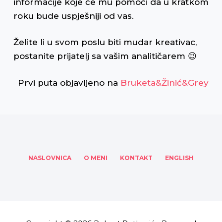
informacije koje će mu pomoći da u kratkom
roku bude uspješniji od vas.
Želite li u svom poslu biti mudar kreativac,
postanite prijatelj sa vašim analitičarem 😉
Prvi puta objavljeno na
Bruketa&Žinić&Grey
NASLOVNICA
O MENI
KONTAKT
ENGLISH