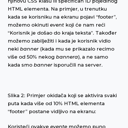
njihovu CSS klasu ili specifičan ID pojedinog
HTML elementa. Na primjer, u trenutku
kada se korisniku na ekranu pojavi “footer”,
možemo okinuti
event
koji će nam reći
“Korisnik je došao do kraja teksta”. Također
možemo zabilježiti i kada je korisnik vidio
neki
banner
(kada mu se prikazalo recimo
više od 50% nekog
bannera
), a ne samo
kada smo
banner
isporučili na server.
Slika 2: Primjer okidača koji se aktivira svaki
puta kada više od 10% HTML elementa
“footer” postane vidljivo na ekranu:
Koristeći ovakve
evente
možemo puno