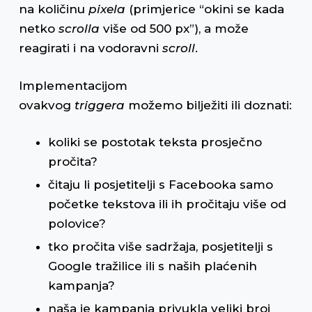
na količinu
pixela
(primjerice “okini se kada
netko
scrolla
više od 500 px”), a može
reagirati i na vodoravni
scroll
.
Implementacijom
ovakvog
triggera
možemo bilježiti ili doznati:
koliki se postotak teksta prosječno
pročita?
čitaju li posjetitelji s Facebooka samo
početke tekstova ili ih pročitaju više od
polovice?
tko pročita više sadržaja, posjetitelji s
Google tražilice ili s naših plaćenih
kampanja?
naša je kampanja privukla veliki broj