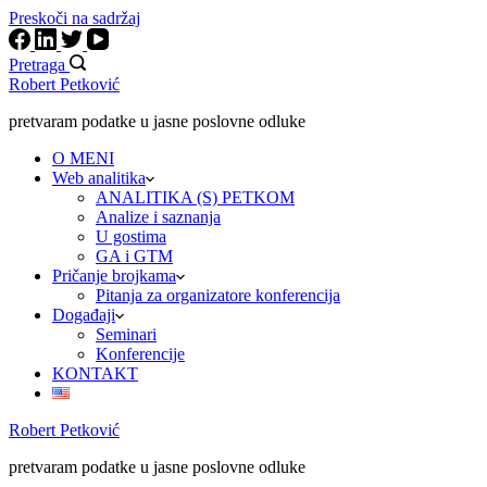
Preskoči na sadržaj
Pretraga
Robert Petković
pretvaram podatke u jasne poslovne odluke
O MENI
Web analitika
ANALITIKA (S) PETKOM
Analize i saznanja
U gostima
GA i GTM
Pričanje brojkama
Pitanja za organizatore konferencija
Događaji
Seminari
Konferencije
KONTAKT
Robert Petković
pretvaram podatke u jasne poslovne odluke