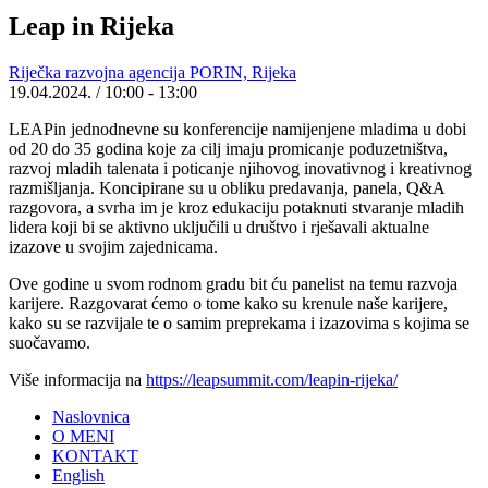
Leap in Rijeka
Riječka razvojna agencija PORIN, Rijeka
19.04.2024.
/ 10:00 - 13:00
LEAPin jednodnevne su konferencije namijenjene mladima u dobi
od 20 do 35 godina koje za cilj imaju promicanje poduzetništva,
razvoj mladih talenata i poticanje njihovog inovativnog i kreativnog
razmišljanja. Koncipirane su u obliku predavanja, panela, Q&A
razgovora, a svrha im je kroz edukaciju potaknuti stvaranje mladih
lidera koji bi se aktivno uključili u društvo i rješavali aktualne
izazove u svojim zajednicama.
Ove godine u svom rodnom gradu bit ću panelist na temu razvoja
karijere. Razgovarat ćemo o tome kako su krenule naše karijere,
kako su se razvijale te o samim preprekama i izazovima s kojima se
suočavamo.
Više informacija na
https://leapsummit.com/leapin-rijeka/
Naslovnica
O MENI
KONTAKT
English