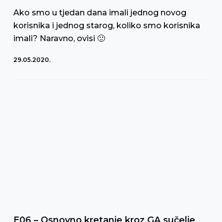
Ako smo u tjedan dana imali jednog novog
korisnika i jednog starog, koliko smo korisnika
imali? Naravno, ovisi 🙂
29.05.2020.
E06 – Osnovno kretanje kroz GA sučelje