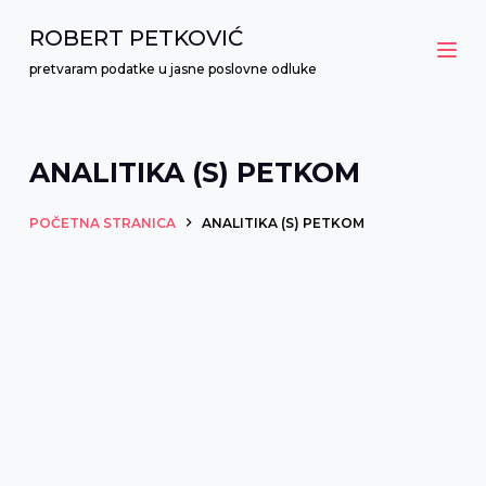
P
ROBERT PETKOVIĆ
r
pretvaram podatke u jasne poslovne odluke
e
s
k
ANALITIKA (S) PETKOM
o
č
POČETNA STRANICA
ANALITIKA (S) PETKOM
i
n
a
s
a
d
r
ž
a