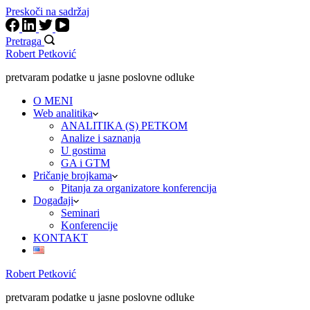
Preskoči na sadržaj
Pretraga
Robert Petković
pretvaram podatke u jasne poslovne odluke
O MENI
Web analitika
ANALITIKA (S) PETKOM
Analize i saznanja
U gostima
GA i GTM
Pričanje brojkama
Pitanja za organizatore konferencija
Događaji
Seminari
Konferencije
KONTAKT
Robert Petković
pretvaram podatke u jasne poslovne odluke