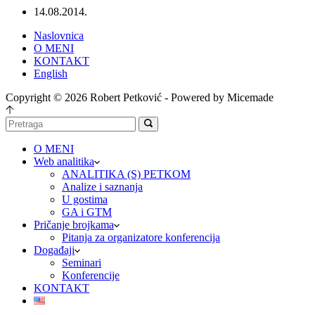
14.08.2014.
Naslovnica
O MENI
KONTAKT
English
Copyright © 2026 Robert Petković - Powered by Micemade
O MENI
Web analitika
ANALITIKA (S) PETKOM
Analize i saznanja
U gostima
GA i GTM
Pričanje brojkama
Pitanja za organizatore konferencija
Događaji
Seminari
Konferencije
KONTAKT