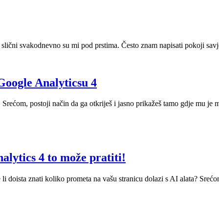
ični svakodnevno su mi pod prstima. Često znam napisati pokoji savjet z
Google Analyticsu 4
Srećom, postoji način da ga otkriješ i jasno prikažeš tamo gdje mu je m
lytics 4 to može pratiti!
 li doista znati koliko prometa na vašu stranicu dolazi s AI alata? Sr