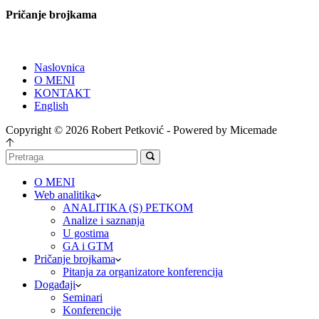
Pričanje brojkama
Naslovnica
O MENI
KONTAKT
English
Copyright © 2026 Robert Petković - Powered by Micemade
O MENI
Web analitika
ANALITIKA (S) PETKOM
Analize i saznanja
U gostima
GA i GTM
Pričanje brojkama
Pitanja za organizatore konferencija
Događaji
Seminari
Konferencije