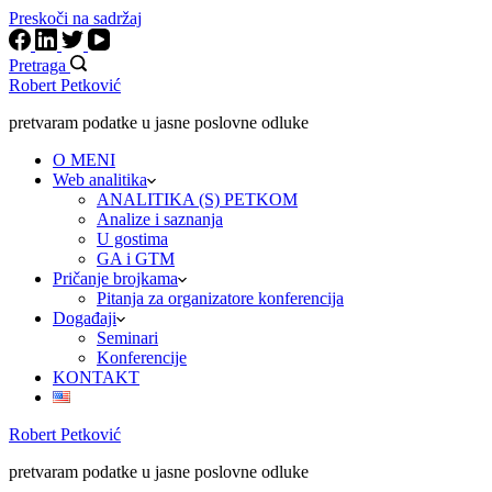
Preskoči na sadržaj
Pretraga
Robert Petković
pretvaram podatke u jasne poslovne odluke
O MENI
Web analitika
ANALITIKA (S) PETKOM
Analize i saznanja
U gostima
GA i GTM
Pričanje brojkama
Pitanja za organizatore konferencija
Događaji
Seminari
Konferencije
KONTAKT
Robert Petković
pretvaram podatke u jasne poslovne odluke