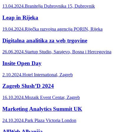
13.04.2024.
Branitelja Dubrovnika 15, Dubrovnik
Leap in Rijeka
19.04.2024.
Riječka razvojna agencija PORIN, Rijeka
Digitalna analitika za web trgovine
26.06.2024.
Startup Studio, Sarajevo, Bosna i Hercegovina
Insite Open Day
2.10.2024.
Hotel International, Zagreb
Zagreb Slush’D 2024
16.10.2024.
Mozaik Event Centar, Zagreb
Marketing Analytics Summit UK
24.10.2024.
Park Plaza Victoria London
AllWeb Albanija