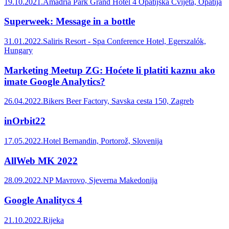
19.10.2021.
Amadria Park Grand Hotel 4 Opatijska Cvijeta, Opatija
Superweek: Message in a bottle
31.01.2022.
Saliris Resort - Spa Conference Hotel, Egerszalók,
Hungary
Marketing Meetup ZG: Hoćete li platiti kaznu ako
imate Google Analytics?
26.04.2022.
Bikers Beer Factory, Savska cesta 150, Zagreb
inOrbit22
17.05.2022.
Hotel Bernandin, Portorož, Slovenija
AllWeb MK 2022
28.09.2022.
NP Mavrovo, Sjeverna Makedonija
Google Analitycs 4
21.10.2022.
Rijeka