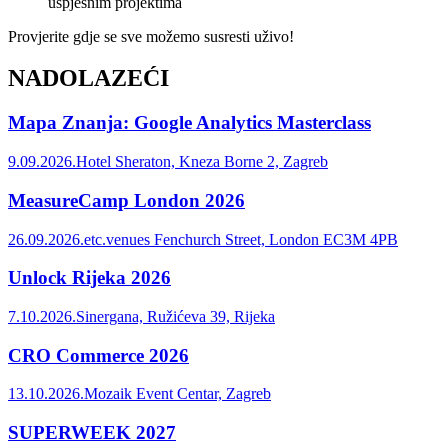
uspješnim projektima
Provjerite gdje se sve možemo susresti uživo!
NADOLAZEĆI
Mapa Znanja: Google Analytics Masterclass
9.09.2026.
Hotel Sheraton, Kneza Borne 2, Zagreb
MeasureCamp London 2026
26.09.2026.
etc.venues Fenchurch Street, London EC3M 4PB
Unlock Rijeka 2026
7.10.2026.
Sinergana, Ružićeva 39, Rijeka
CRO Commerce 2026
13.10.2026.
Mozaik Event Centar, Zagreb
SUPERWEEK 2027