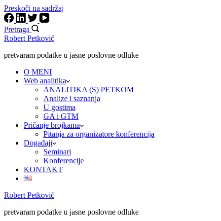
Preskoči na sadržaj
Pretraga
Robert Petković
pretvaram podatke u jasne poslovne odluke
O MENI
Web analitika
ANALITIKA (S) PETKOM
Analize i saznanja
U gostima
GA i GTM
Pričanje brojkama
Pitanja za organizatore konferencija
Događaji
Seminari
Konferencije
KONTAKT
Robert Petković
pretvaram podatke u jasne poslovne odluke