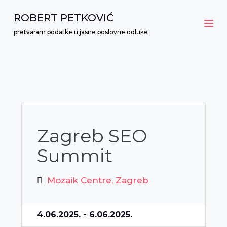
P
ROBERT PETKOVIĆ
r
pretvaram podatke u jasne poslovne odluke
e
s
k
o
č
i
n
Zagreb SEO
a
Summit
s
a
Mozaik Centre, Zagreb
d
r
ž
4.06.2025. - 6.06.2025.
a