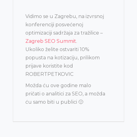
j
Vidimo se u Zagrebu, na izvrsnoj
konferenciji posvećenoj
optimizaciji sadržaja za tražilice –
Zagreb SEO Summit
.
Ukoliko želite ostvariti 10%
popusta na kotizaciju, prilikom
prijave koristite kod
ROBERTPETKOVIC
Možda ću ove godine malo
pričati o analitici za SEO, a možda
ću samo biti u publici 🙂