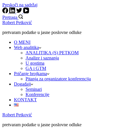
Preskoči na sadržaj
Pretraga
Robert Petković
pretvaram podatke u jasne poslovne odluke
O MENI
Web analitika
ANALITIKA (S) PETKOM
Analize i saznanja
U gostima
GA i GTM
Pričanje brojkama
Pitanja za organizatore konferencija
Događaji
Seminari
Konferencije
KONTAKT
Robert Petković
pretvaram podatke u jasne poslovne odluke