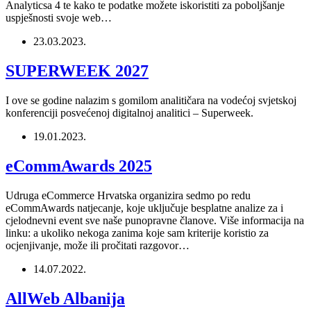
Analyticsa 4 te kako te podatke možete iskoristiti za poboljšanje
uspješnosti svoje web…
23.03.2023.
SUPERWEEK 2027
I ove se godine nalazim s gomilom analitičara na vodećoj svjetskoj
konferenciji posvećenoj digitalnoj analitici – Superweek.
19.01.2023.
eCommAwards 2025
Udruga eCommerce Hrvatska organizira sedmo po redu
eCommAwards natjecanje, koje uključuje besplatne analize za i
cjelodnevni event sve naše punopravne članove. Više informacija na
linku: a ukoliko nekoga zanima koje sam kriterije koristio za
ocjenjivanje, može ili pročitati razgovor…
14.07.2022.
AllWeb Albanija