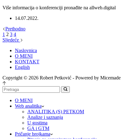
Više informacija o konferenciji pronađite na allweb.digital
14.07.2022.
Prethodno
1
2
3
4
Sljedeće
Naslovnica
O MENI
KONTAKT
English
Copyright © 2026 Robert Petković - Powered by Micemade
O MENI
Web analitika
ANALITIKA (S) PETKOM
Analize i saznanja
U gostima
GA i GTM
Pričanje brojkama