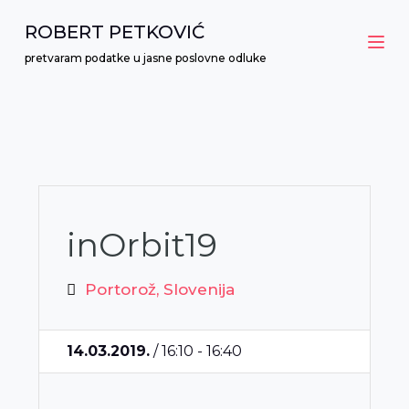
P
ROBERT PETKOVIĆ
r
pretvaram podatke u jasne poslovne odluke
e
s
k
o
č
i
n
inOrbit19
a
s
Portorož, Slovenija
a
d
14.03.2019.
/ 16:10 - 16:40
r
ž
a