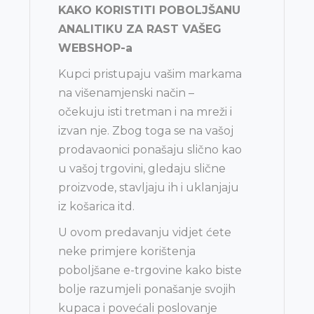
KAKO KORISTITI POBOLJŠANU
j
ANALITIKU ZA RAST VAŠEG
WEBSHOP-a
Kupci pristupaju vašim markama
na višenamjenski način –
očekuju isti tretman i na mreži i
izvan nje. Zbog toga se na vašoj
prodavaonici ponašaju slično kao
u vašoj trgovini, gledaju slične
proizvode, stavljaju ih i uklanjaju
iz košarica itd.
U ovom predavanju vidjet ćete
neke primjere korištenja
poboljšane e-trgovine kako biste
bolje razumjeli ponašanje svojih
kupaca i povećali poslovanje