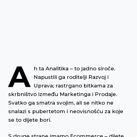
j
A
h ta Analitika – to jadno siroče.
Napustili ga roditelji Razvoj i
Uprava; rastrgano bitkama za
skrbništvo između Marketinga i Prodaje.
Svatko ga smatra svojim, ali se nitko ne
snalazi s pubertetom i neovisnošću za koje
se to dijete bori.
S druge strane imamo Ecommerce – dijete