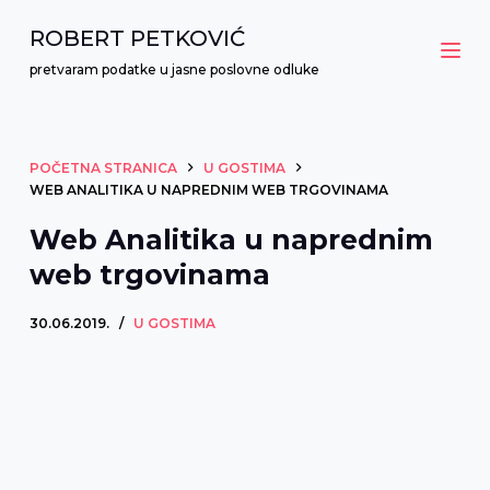
P
ROBERT PETKOVIĆ
r
pretvaram podatke u jasne poslovne odluke
e
s
k
POČETNA STRANICA
U GOSTIMA
o
WEB ANALITIKA U NAPREDNIM WEB TRGOVINAMA
č
Web Analitika u naprednim
i
web trgovinama
n
a
30.06.2019.
U GOSTIMA
s
a
d
r
ž
a